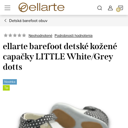
Prejsť
N
na
obsah
Detská barefoot obuv
K
Podrobnosti hodnotenia
Neohodnotené
ellarte barefoot detské kožené
capačky LITTLE White/Grey
dotts
Novinka
Tip