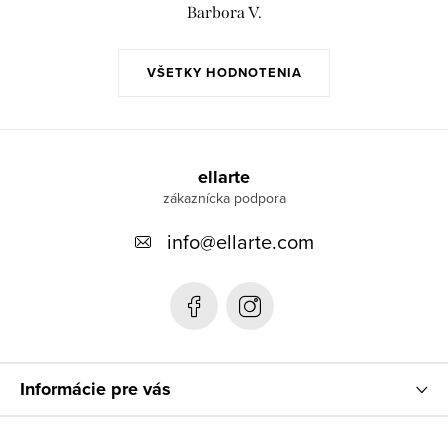
Barbora V.
VŠETKY HODNOTENIA
Z
á
ellarte
p
info
@
ellarte.com
ä
t
i
e
Informácie pre vás