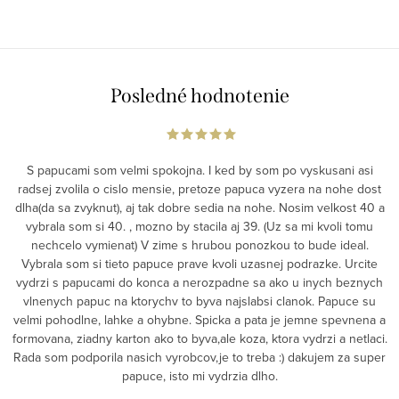
Posledné hodnotenie
S papucami som velmi spokojna. I ked by som po vyskusani asi
radsej zvolila o cislo mensie, pretoze papuca vyzera na nohe dost
dlha(da sa zvyknut), aj tak dobre sedia na nohe. Nosim velkost 40 a
vybrala som si 40. , mozno by stacila aj 39. (Uz sa mi kvoli tomu
nechcelo vymienat) V zime s hrubou ponozkou to bude ideal.
Vybrala som si tieto papuce prave kvoli uzasnej podrazke. Urcite
vydrzi s papucami do konca a nerozpadne sa ako u inych beznych
vlnenych papuc na ktorychv to byva najslabsi clanok. Papuce su
velmi pohodlne, lahke a ohybne. Spicka a pata je jemne spevnena a
formovana, ziadny karton ako to byva,ale koza, ktora vydrzi a netlaci.
Rada som podporila nasich vyrobcov,je to treba :) dakujem za super
papuce, isto mi vydrzia dlho.