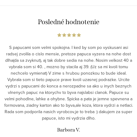
Posledné hodnotenie
S papucami som velmi spokojna. I ked by som po vyskusani asi
radsej zvolila o cislo mensie, pretoze papuca vyzera na nohe dost
dlha(da sa zvyknut), aj tak dobre sedia na nohe. Nosim velkost 40 a
vybrala som si 40. , mozno by stacila aj 39. (Uz sa mi kvoli tomu
nechcelo vymienat) V zime s hrubou ponozkou to bude ideal.
Vybrala som si tieto papuce prave kvoli uzasnej podrazke. Urcite
vydrzi s papucami do konca a nerozpadne sa ako u inych beznych
vlnenych papuc na ktorychv to byva najslabsi clanok. Papuce su
velmi pohodlne, lahke a ohybne. Spicka a pata je jemne spevnena a
formovana, ziadny karton ako to byva,ale koza, ktora vydrzi a netlaci.
Rada som podporila nasich vyrobcov,je to treba :) dakujem za super
papuce, isto mi vydrzia dlho.
Barbora V.