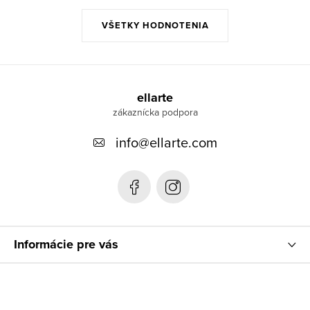
VŠETKY HODNOTENIA
Z
á
ellarte
p
info
@
ellarte.com
ä
t
i
e
Informácie pre vás