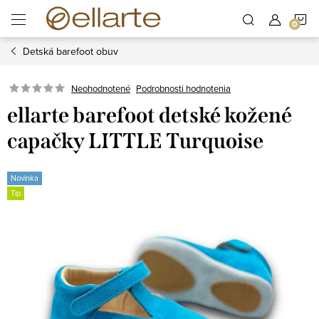
Prejsť
N
na
obsah
Detská barefoot obuv
K
Podrobnosti hodnotenia
Neohodnotené
ellarte barefoot detské kožené
capačky LITTLE Turquoise
Novinka
Tip